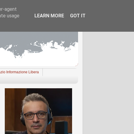
er-agent
rate usage
LEARN MORE
GOT IT
zio Informazione Libera