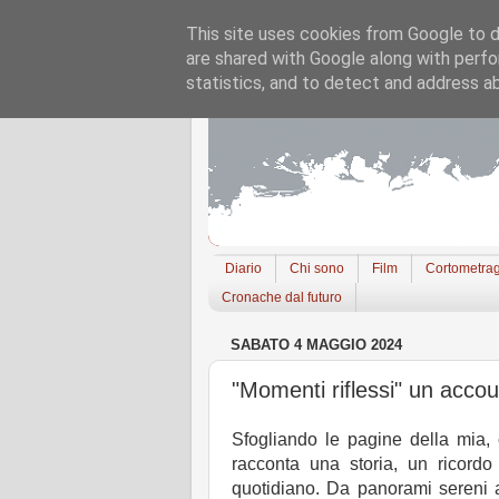
This site uses cookies from Google to de
are shared with Google along with perfo
statistics, and to detect and address a
Diario
Chi sono
Film
Cortometrag
Cronache dal futuro
SABATO 4 MAGGIO 2024
"Momenti riflessi" un acco
Sfogliando le pagine della mia,
racconta una storia, un ricordo
quotidiano. Da panorami sereni a 