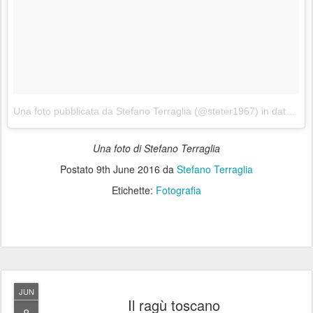
Una foto pubblicata da Stefano Terraglia (@steter1967)
in data:
28 
Una foto di Stefano Terraglia
Postato
9th June 2016
da
Stefano Terraglia
Etichette:
Fotografia
JUN
Il ragù toscano
8