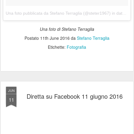
Una foto pubblicata da Stefano Terraglia (@steter1967)
in data:
11 
Una foto di Stefano Terraglia
Postato
11th June 2016
da
Stefano Terraglia
Etichette:
Fotografia
JUN
Diretta su Facebook 11 giugno 2016
11