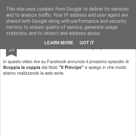
Stefano Terraglia
Creazioni
This site uses cookies from Google to deliver its services
and to analyze traffic. Your IP address and user-agent are
Pages
shared with Google along with performance and security
metrics to ensure quality of service, generate usage
statistics, and to detect and address abuse.
JUN
LEARN MORE
GOT IT
Diretta su Facebook 29 giugno 2016
29
In questo video live su Facebook annuncio il prossimo episodio di
Scoppia la coppia
dal titolo
"Il Principe"
e spiego in che modo
stiamo realizzando la web serie.