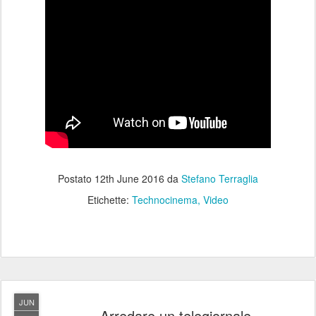
Postato
12th June 2016
da
Stefano Terraglia
Etichette:
Technocinema
Video
JUN
Arredare un telegiornale