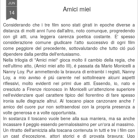
JUN
Amici miei
14
Considerando che i tre film sono stati girati in epoche diverse a
distanza di molti anni l'uno dall'altro, noto comunque, progredendo
con gli atti, una leggera carenza poetica costante. E' spesso
considerazione comune giudicare l'atto successivo di ogni film
come peggiore del precedente, sottovalutando che tutto ció puó
dipendere dalla perdita dell'entusiasmo.
Nella trilogia di "Amici miei" gioca molto il cambio della regia, che
nell'ultimo atto, (Amici miei atto III), é passata da Mario Monicelli a
Nanny Loy. Pur ammettendo la bravura di entrambi i registi, Nanny
Loy, a mio avviso é piú carente nel sottolineare alcuni aspetti
riflessivi, molto evidenti nei primi due atti. Essendo, io, nato e
cresciuto a Firenze riconosco in Monicelli un'attenzione superiore
nell'evidenziare quel carattere tipico del fiorentino di fare spesso
ironia sulle disgrazie altrui. Al toscano piace canzonare anche l'
amico del cuore pur non sottraendosi con la propria presenza a
volte generosa e a volte opportunista.
In sostanza il toscano vuole bene alla sua maniera, ma sa anche
incassare il peggio essendo permalosissimo per un'ora al massimo.
Un ritratto dell'amicizia alla toscana contenuta in tutti e tre i film con
un cast d'eccezione, attori storici e di provata bravura: Ugo