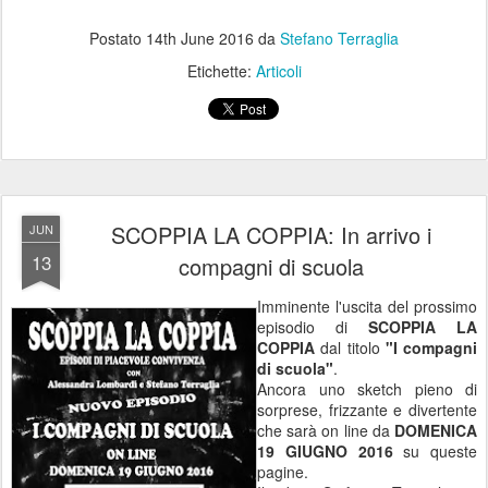
Postato
14th June 2016
da
Stefano Terraglia
Etichette:
Articoli
SCOPPIA LA COPPIA: In arrivo i
JUN
13
compagni di scuola
Imminente l'uscita del prossimo
episodio di
SCOPPIA LA
COPPIA
dal titolo
"I compagni
di scuola"
.
Ancora uno sketch pieno di
sorprese, frizzante e divertente
che sarà on line da
DOMENICA
19 GIUGNO 2016
su queste
pagine.