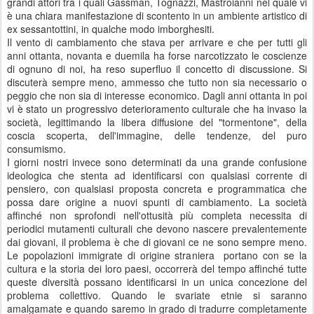
grandi attori tra i quali Gassman, Tognazzi, Mastroianni nel quale vi
è una chiara manifestazione di scontento in un ambiente artistico di
ex sessantottini, in qualche modo imborghesiti.
Il vento di cambiamento che stava per arrivare e che per tutti gli
anni ottanta, novanta e duemila ha forse narcotizzato le coscienze
di ognuno di noi, ha reso superfluo il concetto di discussione. Si
discuterà sempre meno, ammesso che tutto non sia necessario o
peggio che non sia di interesse economico. Dagli anni ottanta in poi
vi è stato un progressivo deterioramento culturale che ha invaso la
società, legittimando la libera diffusione del "tormentone", della
coscia scoperta, dell'immagine, delle tendenze, del puro
consumismo.
I giorni nostri invece sono determinati da una grande confusione
ideologica che stenta ad identificarsi con qualsiasi corrente di
pensiero, con qualsiasi proposta concreta e programmatica che
possa dare origine a nuovi spunti di cambiamento. La società
affinché non sprofondi nell'ottusità più completa necessita di
periodici mutamenti culturali che devono nascere prevalentemente
dai giovani, il problema è che di giovani ce ne sono sempre meno.
Le popolazioni immigrate di origine straniera portano con se la
cultura e la storia dei loro paesi, occorrerà del tempo affinché tutte
queste diversità possano identificarsi in un unica concezione del
problema collettivo. Quando le svariate etnie si saranno
amalgamate e quando saremo in grado di tradurre completamente