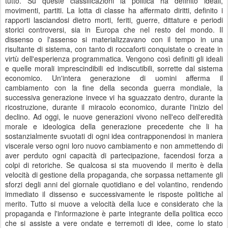
tutto. Su queste classificazioni la politica ha definito ideali,
movimenti, partiti. La lotta di classe ha affermato diritti, definito i
rapporti lasciandosi dietro morti, feriti, guerre, dittature e periodi
storici controversi, sia in Europa che nel resto del mondo. Il
dissenso o l'assenso si materializzavano con il tempo in una
risultante di sistema, con tanto di roccaforti conquistate o create in
virtù dell'esperienza programmatica. Vengono così definiti gli ideali
e quelle morali imprescindibili ed indiscutibili, sorrette dal sistema
economico. Un'intera generazione di uomini afferma il
cambiamento con la fine della seconda guerra mondiale, la
successiva generazione invece vi ha sguazzato dentro, durante la
ricostruzione, durante il miracolo economico, durante l'inizio del
declino. Ad oggi, le nuove generazioni vivono nell'eco dell'eredità
morale e ideologica della generazione precedente che li ha
sostanzialmente svuotati di ogni idea contrapponendosi in maniera
viscerale verso ogni loro nuovo cambiamento e non ammettendo di
aver perduto ogni capacità di partecipazione, facendosi forza a
colpi di retoriche. Se qualcosa si sta muovendo il merito è della
velocità di gestione della propaganda, che sorpassa nettamente gli
sforzi degli anni del giornale quotidiano e del volantino, rendendo
immediato il dissenso e successivamente le risposte politiche al
merito. Tutto si muove a velocità della luce e considerato che la
propaganda e l'informazione è parte integrante della politica ecco
che si assiste a vere ondate e terremoti di idee, come lo stato