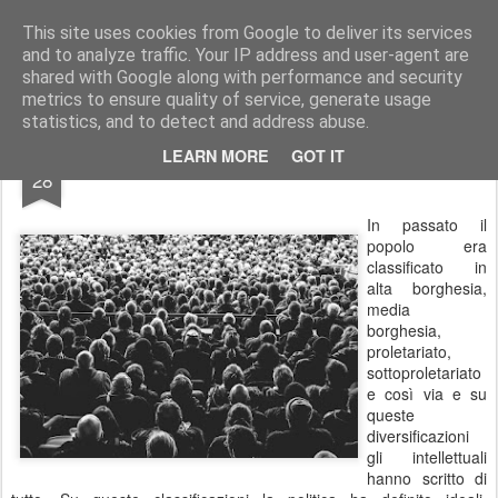
Stefano Terraglia
Creazioni
This site uses cookies from Google to deliver its services
and to analyze traffic. Your IP address and user-agent are
Pages
shared with Google along with performance and security
metrics to ensure quality of service, generate usage
statistics, and to detect and address abuse.
JUN
LEARN MORE
GOT IT
Le nuove classi da classificare
28
In passato il
popolo era
classificato in
alta borghesia,
media
borghesia,
proletariato,
sottoproletariato
e così via e su
queste
diversificazioni
gli intellettuali
hanno scritto di