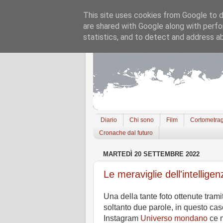
This site uses cookies from Google to de
are shared with Google along with perfo
statistics, and to detect and address a
Diario
Chi sono
Film
Cortometrag
Cronache dal futuro
MARTEDÌ 20 SETTEMBRE 2022
Le meraviglie dell'intelligenz
Una della tante foto ottenute tram
soltanto due parole, in questo cas
Instagram
Universo mondano
ce n