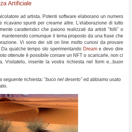
a Artificiale
alcolatore ad artista. Potenti software elaborano un numero
e ricavano spunti per crearne altre. L'elaborazione di tutto
nte caratteristici che paiono realizzati da artisti "folli" o
o, mantenendo comunque il tema proposto da una frase che
borazione. Vi sono dei siti on line molto curiosi da provare
te. Da qualche tempo sto sperimentando
Dream
e devo dire
oto ottenute è possibile coniare un NFT o scaricarle, non ci
. Visitatelo, inserite la vostra richiesta nel form e...buon
a seguente richiesta:
"buco nel deserto"
ed abbiamo usato
tato.