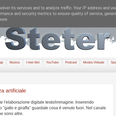
liver its services and to analyze traffic. Your IP address and us
rmance and security metrics to ensure quality of service, gene
buse.
gi
Musica
I miei libri
YouTube
Podcast
Mostra Virtuale
Spa
a artificiale
ite l'elaborazione digitale testo/immagine. Inserendo
o "gatto e giraffa" guardate cosa è venuto fuori. Nel canale
e sono altre.