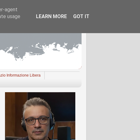
er-agent
rate usage
LEARN MORE
GOT IT
zio Informazione Libera