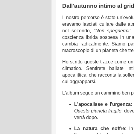
Dall'autunno intimo al grid
Il nostro percorso è stato un'evo
eravamo lasciati cullare dalle a
nel secondo,
"Non spegnermi"
,
coscienza ibrida sospesa in una 
cambia radicalmente. Siamo pass
macroscopio di un pianeta che tr
Ho scritto queste tracce come un
climatico. Sentirete ballate in
apocalittica, che racconta la soffe
cui aggrapparsi.
L'album segue un cammino ben pre
L'apocalisse e l'urgenza
:
Questo pianeta fragile
, dove
verrà dopo.
La natura che soffre
: I