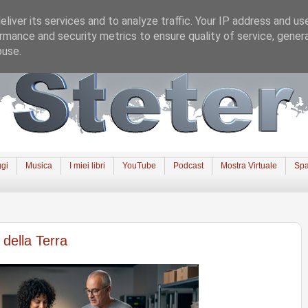
liver its services and to analyze traffic. Your IP address and us
rmance and security metrics to ensure quality of service, gene
buse.
gi
Musica
I miei libri
YouTube
Podcast
Mostra Virtuale
Spa
 della Terra