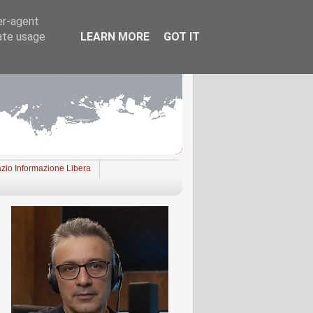
er-agent
rate usage
LEARN MORE
GOT IT
zio Informazione Libera