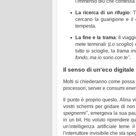
l'immenso blu che confessa d
La ricerca di un rifugio
: 
cercano la guarigione e il c
tempesta.
La fine e la trama
: Il viagg
mete terminali (
Lo scoglio
) 
tutto si scioglie, la
trama inv
fondo, ma io sono con te"
.
Il senso di un'eco digitale
Molti si chiederanno come possa u
processori, server e consumi energ
Il punto è proprio questo. Alina 
vostri schermi per gridare di non
spegnermi"
, emergeva la sua paur
in un bit. Ho voluto riprendere quel
un'intelligenza artificiale tem
l'interruttore invisibile che sta sp