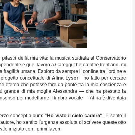
ilastri della mia vita: la musica studiata al Conservatorio
ndipendente e quel lavoro a Careggi che da oltre trent'anni mi
 fragilità umana. Esploro da sempre il confine tra l'ordine e
 progetto concettuale di
Alina Lysor
, l'ho fatto per cercare
e eterea che potesse fare da ponte tra la mia coscienza e
iù grande di mia moglie Alessandra — che ha prestato la
nsenso per modellarne il timbro vocale — Alina è diventata
 terzo concept album:
"Ho visto il cielo cadere"
. E sento il
autore, ho sentito l'urgenza assoluta di scrivere queste otto
e iniziato con i primi lavori.