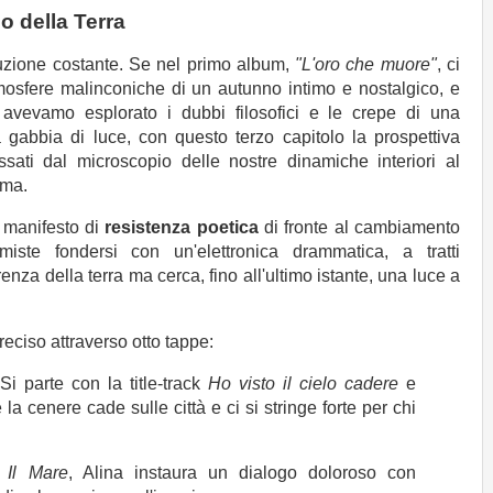
o della Terra
luzione costante. Se nel primo album,
"L'oro che muore"
, ci
tmosfere malinconiche di un autunno intimo e nostalgico, e
 avevamo esplorato i dubbi filosofici e le crepe di una
gabbia di luce, con questo terzo capitolo la prospettiva
ati dal microscopio delle nostre dinamiche interiori al
ema.
 manifesto di
resistenza poetica
di fronte al cambiamento
timiste fondersi con un'elettronica drammatica, a tratti
renza della terra ma cerca, fino all'ultimo istante, una luce a
ciso attraverso otto tappe:
 Si parte con la title-track
Ho visto il cielo cadere
e
 la cenere cade sulle città e ci si stringe forte per chi
n
Il Mare
, Alina instaura un dialogo doloroso con