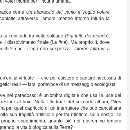
i voler morire per l'incuria umana.
Tracce come
Un abbraccio dal vento
e
Voglio volare
ontatto attraverso l'amore, mentre intorno infuria la
io si conclude tra vette solitarie (
Sul tetto del mondo
),
e il dissolvimento finale (
La fine
). Ma proprio lì, dove
isibile
che ci lega non si spezza:
"Intorno tutto va a
n'entità virtuale — che per esistere e cantare necessita di
etici reali — farsi portavoce di un messaggio ecologista.
vive nel paradosso: è un'ombra digitale che usa la luce dei
 restare al buio. Nella title-track del secondo album,
"Non
a per quel capriccio di un interruttore che può cancellarla
la sua fragilità artificiale per far riflettere sulla nostra: se
e il proprio spegnimento, quanto più noi dovremmo temere
egnendo la vita biologica sulla Terra?