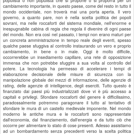
populista o non populista che si propone o si proporrà per un
cambiamento importante, in questo paese, come del resto in tutto il
mondo occidentale, non troverà mai una porta aperta. Il vero
governo, a quanto pare, non è nella scelta politica dei popoli
sovrani, ma nelle roccaforti del sistema mondiale, nell'enorme e
inespugnabile cabina di regia che regola il divenire di ogni paese
del mondo. Non era così nel passato, i tempi non erano maturi per
un concreta amministrazione in tempo reale degli eventi, spesso
qualche paese sfuggiva al controllo instaurando un vero e proprio
cambiamento, in bene o in male. Oggi è molto difficile,
occorrerebbe un insediamento capillare, una rete di opposizione
immensa che non potrebbe sfuggire a sua volta al controllo del
potere. La tecnologia ha permesso di accelerare i tempi di
elaborazione decisionale delle misure di sicurezza con la
manipolazione globale dei mezzi di informazione, delle agenzie di
rating, delle agenzie di intelligence, degli eserciti. Tutto questo è
finanziato dai paesi più industrializzati dove vi è più accesso a
capitali e privilegi. Sfondare roccaforti del genere è difficilissimo,
paradossalmente potremmo paragonare il tutto al tentativo di
sfondare le mura di un castello medievale imponente. Nel mondo
moderno le antiche mura e le roccaforti sono rappresentate
dall'economia, dal finanziamento, dall'energia e da tutto ciò che
occorre per alimentare lo stato di cose presenti. Adesso assistiamo
ad un bombardamento senza precedenti verso la scelta politica