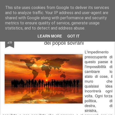
Stefano Terraglia
Creazioni
This site uses cookies from Google to deliver its services
and to analyze traffic. Your IP address and user-agent are
Pages
shared with Google along with performance and security
metrics to ensure quality of service, generate usage
statistics, and to detect and address abuse.
Il bombardamento mediatico sulla scelta
OCT
LEARN MORE
GOT IT
26
dei popoli sovrani
L'impedimento
preoccupante di
questo paese è
l'impossibilità di
cambiare lo
stato di cose, il
muro che
qualsiasi idea
incontrerà ogni
volta. Ogni forza
politica, di
destra, di
sinistra,