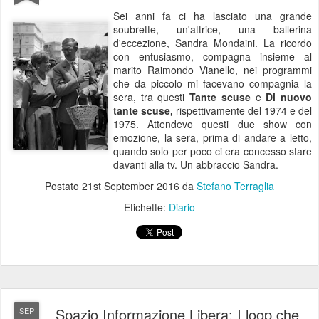
Sei anni fa ci ha lasciato una grande
soubrette, un'attrice, una ballerina
d'eccezione, Sandra Mondaini. La ricordo
con entusiasmo, compagna insieme al
marito Raimondo Vianello, nei programmi
che da piccolo mi facevano compagnia la
sera, tra questi
Tante scuse
e
Di nuovo
tante scuse,
rispettivamente del 1974 e del
1975. Attendevo questi due show con
emozione, la sera, prima di andare a letto,
quando solo per poco ci era concesso stare
davanti alla tv. Un abbraccio Sandra.
Postato
21st September 2016
da
Stefano Terraglia
Etichette:
Diario
Spazio Informazione Libera: I loop che
SEP