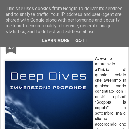
Stefano Terraglia
Creazioni
This site uses cookies from Google to deliver its services
and to analyze traffic. Your IP address and user-agent are
Pages
shared with Google along with performance and security
metrics to ensure quality of service, generate usage
statistics, and to detect and address abuse.
SEP
LEARN MORE
GOT IT
Nuove iniziative
29
Avevamo
annunciato
all'inizio di
questa estate
che avremmo in
qualche modo
continuato con i
nostri episodi
"Scoppia la
coppia" a
settembre, ma ci
stiamo
accorgendo che