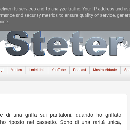
liver its services and to analyze traffic. Your IP address and us
rmance and security metrics to ensure quality of service, gene
buse.
gi
Musica
I miei libri
YouTube
Podcast
Mostra Virtuale
Spa
 di una griffa sui pantaloni, quando ho griffato
ho riposto nel cassetto. Sono di una rarità unica,