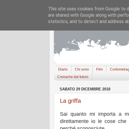
This site uses cookies from Google to de
are shared with Google along with perfo
statistics, and to detect and address a
Diario
Chi sono
Film
Cortometrag
Cronache dal futuro
SABATO 29 DICEMBRE 2018
La griffa
Sai quanto mi importa a me
direttamente io le cose che 
perché sconosciute.