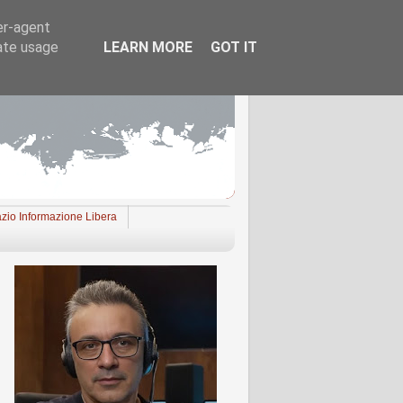
er-agent
rate usage
LEARN MORE
GOT IT
zio Informazione Libera