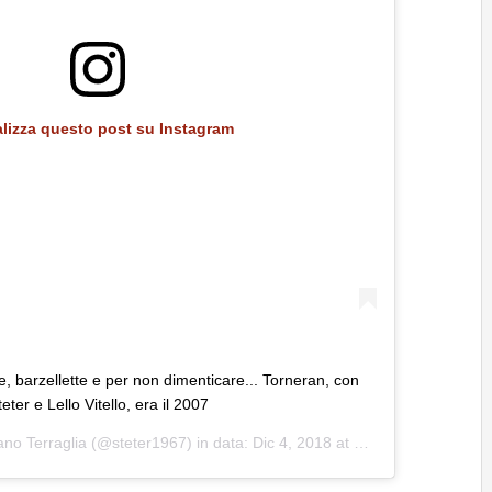
alizza questo post su Instagram
, barzellette e per non dimenticare... Torneran, con
eter e Lello Vitello, era il 2007
ano Terraglia
(@steter1967) in data:
Dic 4, 2018 at 8:34 PST