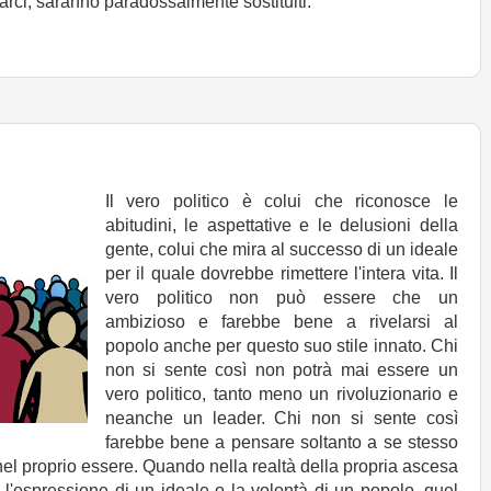
arci, saranno paradossalmente sostituiti.
Il vero politico è colui che riconosce le
abitudini, le aspettative e le delusioni della
gente, colui che mira al successo di un ideale
per il quale dovrebbe rimettere l'intera vita. Il
vero politico non può essere che un
ambizioso e farebbe bene a rivelarsi al
popolo anche per questo suo stile innato. Chi
non si sente così non potrà mai essere un
vero politico, tanto meno un rivoluzionario e
neanche un leader. Chi non si sente così
farebbe bene a pensare soltanto a se stesso
el proprio essere. Quando nella realtà della propria ascesa
l'espressione di un ideale o la volontà di un popolo, quel