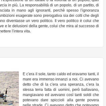
a in più. La responsabilità di un popolo, di un partito, di
ciata in mano agli ignoranti, perchè spesso l'ignoranza
mbizioni esagerate sono prerogativa sia dei colti che degli
o diventasse un vero politico. Il vero politico è colui che
ive e le delusioni della gente, colui che mira al successo di
ttere l'intera vita.
E c'era il sole, tanto caldo ed eravamo tanti, il
mare era immenso innanzi a noi. Ci avevano
detto che di la c'era una speranza, c'era la
stessa terra fatta di uomini, però ballavano,
mangiavano ed avevano così tanti soldi che
potevano dare spiccioli alla gente povera
nelle strade. Ci avevano detto che potevamo