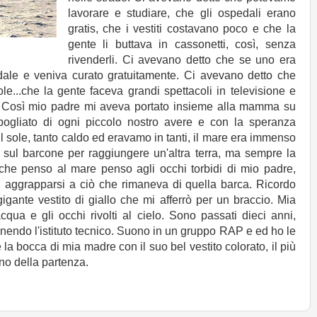
lavorare e studiare, che gli ospedali erano
gratis, che i vestiti costavano poco e che la
gente li buttava in cassonetti, così, senza
rivenderli. Ci avevano detto che se uno era
dale e veniva curato gratuitamente. Ci avevano detto che
e...che la gente faceva grandi spettacoli in televisione e
e. Così mio padre mi aveva portato insieme alla mamma su
pogliato di ogni piccolo nostro avere e con la speranza
il sole, tanto caldo ed eravamo in tanti, il mare era immenso
e sul barcone per raggiungere un'altra terra, ma sempre la
che penso al mare penso agli occhi torbidi di mio padre,
 aggrapparsi a ciò che rimaneva di quella barca. Ricordo
gante vestito di giallo che mi afferrò per un braccio. Mia
qua e gli occhi rivolti al cielo. Sono passati dieci anni,
endo l'istituto tecnico. Suono in un gruppo RAP e ed ho le
la bocca di mia madre con il suo bel vestito colorato, il più
no della partenza.