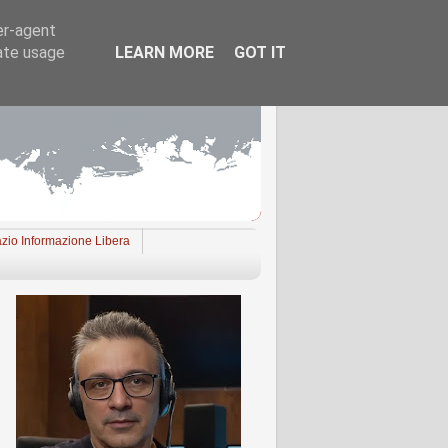
er-agent
rate usage
LEARN MORE
GOT IT
zio Informazione Libera