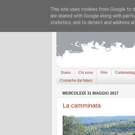
This site uses cookies from Google to de
are shared with Google along with perfo
statistics, and to detect and address a
Diario
Chi sono
Film
Cortometrag
Cronache dal futuro
MERCOLEDÌ 31 MAGGIO 2017
La camminata