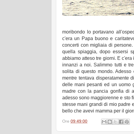
moribondo lo portavano all'ospe
c'era un Papa buono e caritatevol
concerti con migliaia di person
quella spiaggia, dopo essersi s
abbiamo atteso tre giorni. E c'era 
innanzi a noi. Salimmo tutti e tr
solita di questo mondo. Adesso 
mentre tentava disperatamente di
delle mani pesanti ed un uomo gi
madre con la pancia gonfia di ac
adesso sono maggiorenne e sto fin
stesse mani grandi di mio padre e 
bello che avevi mamma per il gior
Ore
09:49:00