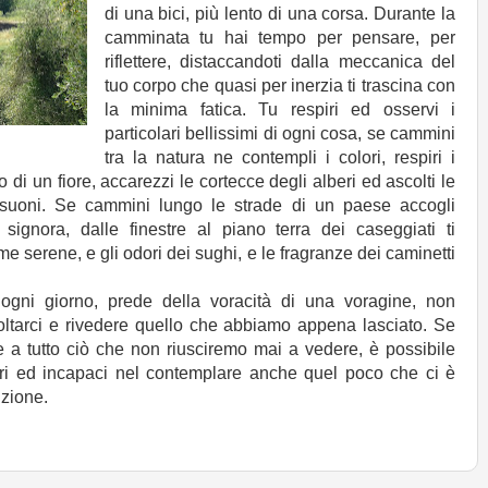
di una bici, più lento di una corsa. Durante la
camminata tu hai tempo per pensare, per
riflettere, distaccandoti dalla meccanica del
tuo corpo che quasi per inerzia ti trascina con
la minima fatica. Tu respiri ed osservi i
particolari bellissimi di ogni cosa, se cammini
tra la natura ne contempli i colori, respiri i
o di un fiore, accarezzi le cortecce degli alberi ed ascolti le
 suoni. Se cammini lungo le strade di un paese accogli
 signora, dalle finestre al piano terra dei caseggiati ti
e serene, e gli odori dei sughi, e le fragranze dei caminetti
ogni giorno, prede della voracità di una voragine, non
ltarci e rivedere quello che abbiamo appena lasciato. Se
e a tutto ciò che non riusciremo mai a vedere, è possibile
gri ed incapaci nel contemplare anche quel poco che ci è
izione.