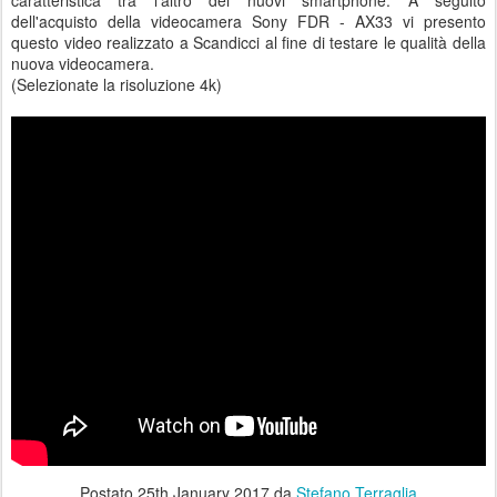
caratteristica tra l'altro dei nuovi smartphone. A seguito
dell'acquisto della videocamera Sony FDR - AX33 vi presento
questo video realizzato a Scandicci al fine di testare le qualità della
nuova videocamera.
(Selezionate la risoluzione 4k)
Postato
25th January 2017
da
Stefano Terraglia