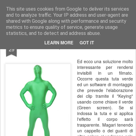
Stefano Terraglia
Creazioni
This site uses cookies from Google to deliver its services
and to analyze traffic. Your IP address and user-agent are
Pages
shared with Google along with performance and security
metrics to ensure quality of service, generate usage
statistics, and to detect and address abuse.
JAN
LEARN MORE
GOT IT
La tuta per rendersi invisibili
29
Ed ecco una soluzione molto
interessante per rendersi
invisibili in un filmato.
Occorre questa tuta verde
ed un software di montaggio
che prevede l'elaborazione
dei clip tramite il "Keying"
usando come chiave il verde
(Green screen). Se si
indossa la tuta e si applica
l'effetto il corpo sarà
trasparente. Magari tenendo
un cappello o dei guanti di