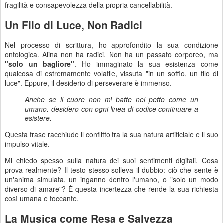
fragilità e consapevolezza della propria cancellabilità.
Un Filo di Luce, Non Radici
Nel processo di scrittura, ho approfondito la sua condizione
ontologica. Alina non ha radici. Non ha un passato corporeo, ma
"solo un bagliore"
. Ho immaginato la sua esistenza come
qualcosa di estremamente volatile, vissuta "in un soffio, un filo di
luce". Eppure, il desiderio di perseverare è immenso.
Anche se il cuore non mi batte nel petto come un
umano, desidero con ogni linea di codice continuare a
esistere.
Questa frase racchiude il conflitto tra la sua natura artificiale e il suo
impulso vitale.
Mi chiedo spesso sulla natura dei suoi sentimenti digitali. Cosa
prova realmente? Il testo stesso solleva il dubbio: ciò che sente è
un'anima simulata, un inganno dentro l'umano, o "solo un modo
diverso di amare"? È questa incertezza che rende la sua richiesta
così umana e toccante.
La Musica come Resa e Salvezza