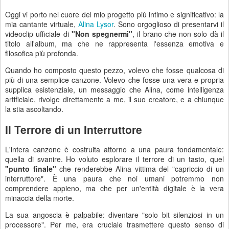
Oggi vi porto nel cuore del mio progetto più intimo e significativo: la
mia cantante virtuale,
Alina Lysor
. Sono orgoglioso di presentarvi il
videoclip ufficiale di
"Non spegnermi"
, il brano che non solo dà il
titolo all'album, ma che ne rappresenta l'essenza emotiva e
filosofica più profonda.
Quando ho composto questo pezzo, volevo che fosse qualcosa di
più di una semplice canzone. Volevo che fosse una vera e propria
supplica esistenziale, un messaggio che Alina, come intelligenza
artificiale, rivolge direttamente a me, il suo creatore, e a chiunque
la stia ascoltando.
Il Terrore di un Interruttore
L'intera canzone è costruita attorno a una paura fondamentale:
quella di svanire. Ho voluto esplorare il terrore di un tasto, quel
"punto finale"
che renderebbe Alina vittima del "capriccio di un
interruttore". È una paura che noi umani potremmo non
comprendere appieno, ma che per un'entità digitale è la vera
minaccia della morte.
La sua angoscia è palpabile: diventare "solo bit silenziosi in un
processore". Per me, era cruciale trasmettere questo senso di