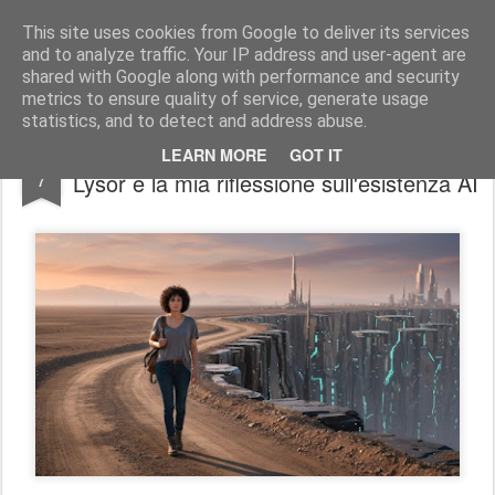
Stefano Terraglia
Creazioni
This site uses cookies from Google to deliver its services
and to analyze traffic. Your IP address and user-agent are
Pages
shared with Google along with performance and security
metrics to ensure quality of service, generate usage
statistics, and to detect and address abuse.
Non spegnermi: Il cuore digitale di Alina
FEB
LEARN MORE
GOT IT
7
Lysor e la mia riflessione sull'esistenza AI