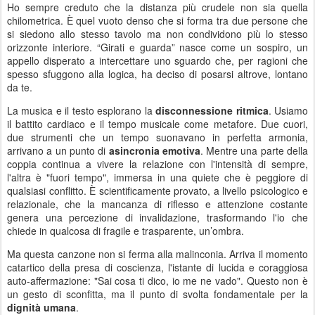
Ho sempre creduto che la distanza più crudele non sia quella
chilometrica. È quel vuoto denso che si forma tra due persone che
si siedono allo stesso tavolo ma non condividono più lo stesso
orizzonte interiore. “Girati e guarda” nasce come un sospiro, un
appello disperato a intercettare uno sguardo che, per ragioni che
spesso sfuggono alla logica, ha deciso di posarsi altrove, lontano
da te.
La musica e il testo esplorano la
disconnessione ritmica
. Usiamo
il battito cardiaco e il tempo musicale come metafore. Due cuori,
due strumenti che un tempo suonavano in perfetta armonia,
arrivano a un punto di
asincronia emotiva
. Mentre una parte della
coppia continua a vivere la relazione con l'intensità di sempre,
l'altra è "fuori tempo", immersa in una quiete che è peggiore di
qualsiasi conflitto. È scientificamente provato, a livello psicologico e
relazionale, che la mancanza di riflesso e attenzione costante
genera una percezione di invalidazione, trasformando l'io che
chiede in qualcosa di fragile e trasparente, un’ombra.
Ma questa canzone non si ferma alla malinconia. Arriva il momento
catartico della presa di coscienza, l'istante di lucida e coraggiosa
auto-affermazione: "Sai cosa ti dico, io me ne vado". Questo non è
un gesto di sconfitta, ma il punto di svolta fondamentale per la
dignità umana
.