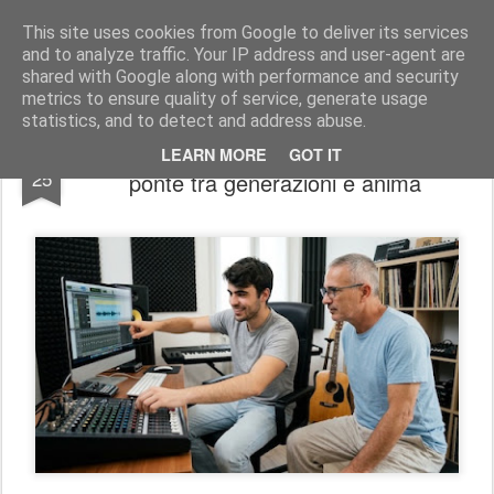
Stefano Terraglia
Creazioni
This site uses cookies from Google to deliver its services
and to analyze traffic. Your IP address and user-agent are
Pages
shared with Google along with performance and security
metrics to ensure quality of service, generate usage
statistics, and to detect and address abuse.
Rewire the Past: la musica techno come
JUN
LEARN MORE
GOT IT
25
ponte tra generazioni e anima