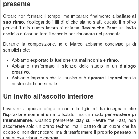
presente
Creare non fermare il tempo, ma imparare finalmente a
ballare al
suo ritmo
, ricollegando i fili di ci che siamo stati. questo il motivo
per cui il mio nuovo lavoro si chiama
Rewire the Past
: un invito
esplicito a riconnettere il passato per risuonare nel presente.
Durante la composizione, io e Marco abbiamo condiviso pi di
semplici note:
Abbiamo esplorato la
fusione tra malinconia e ritmo
.
Abbiamo trasformato il silenzio dello studio in un
dialogo
creativo
.
Abbiamo imparato che la musica può
riparare i legami
con la
nostra storia personale.
Un invito all'ascolto interiore
Lavorare a questo progetto con mio figlio mi ha insegnato che
l'ispirazione non mai un atto isolato, ma un modo per
esistere pi
intensamente
. Quando premerete play su Rewire the Past, non
ascolterete solo un brano techno, ma il battito di un cuore che ha
deciso di non dimenticare, ma di
trasformare il proprio passato
in
una nuova, vibrante energia.