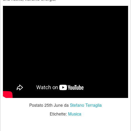
Postato
25th June
da
Stefano Terraglia
Etichette:
Musica