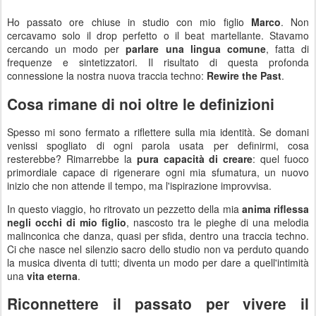
Ho passato ore chiuse in studio con mio figlio
Marco
. Non
cercavamo solo il drop perfetto o il beat martellante. Stavamo
cercando un modo per
parlare una lingua comune
, fatta di
frequenze e sintetizzatori. Il risultato di questa profonda
connessione la nostra nuova traccia techno:
Rewire the Past
.
Cosa rimane di noi oltre le definizioni
Spesso mi sono fermato a riflettere sulla mia identità. Se domani
venissi spogliato di ogni parola usata per definirmi, cosa
resterebbe? Rimarrebbe la
pura capacità di creare
: quel fuoco
primordiale capace di rigenerare ogni mia sfumatura, un nuovo
inizio che non attende il tempo, ma l'ispirazione improvvisa.
In questo viaggio, ho ritrovato un pezzetto della mia
anima riflessa
negli occhi di mio figlio
, nascosto tra le pieghe di una melodia
malinconica che danza, quasi per sfida, dentro una traccia techno.
Ci che nasce nel silenzio sacro dello studio non va perduto quando
la musica diventa di tutti; diventa un modo per dare a quell'intimità
una
vita eterna
.
Riconnettere il passato per vivere il