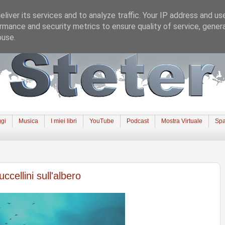
liver its services and to analyze traffic. Your IP address and us
rmance and security metrics to ensure quality of service, gene
buse.
gi
Musica
I miei libri
YouTube
Podcast
Mostra Virtuale
Spa
cellini sull'albero