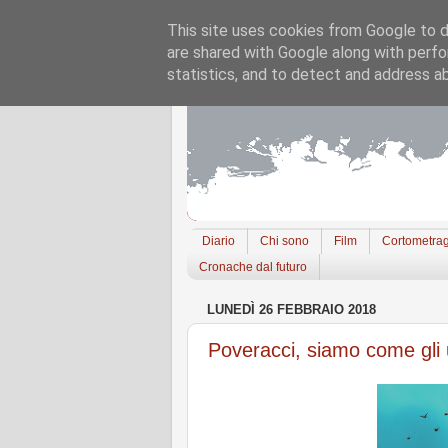
This site uses cookies from Google to de
are shared with Google along with perfo
statistics, and to detect and address a
Diario
Chi sono
Film
Cortometrag
Cronache dal futuro
LUNEDÌ 26 FEBBRAIO 2018
Poveracci, siamo come gli uc