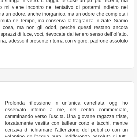
a siringa in vetro. E laggiù le cose un po’ più recenti, ma
 mi viene incontro nel tentativo di portarmi indietro nel
ha un odore, anche inorganico, ma un odore che completa i
ti muta nel tempo, ma conserva la fragranza iniziale. Siamo
i cosa, ma non gli odori, perché questi restano ancora
prazzi di luce, voci, rievocate dal tenero senso dell’olfatto.
tina, adesso il presente ritorna con vigore, padrone assoluto
Profonda riflessione in un'unica carrellata, oggi ho
osservato intorno a me, nel centro commerciale,
camminando verso l'uscita. Una giovane ragazza triste,
forzatamente vestita con tailleur corto e tacchi, mentre
cercava d richiamare l'attenzione del pubblico con un
volantino dell'acqua pura, indifferenza assoluta di tutti,