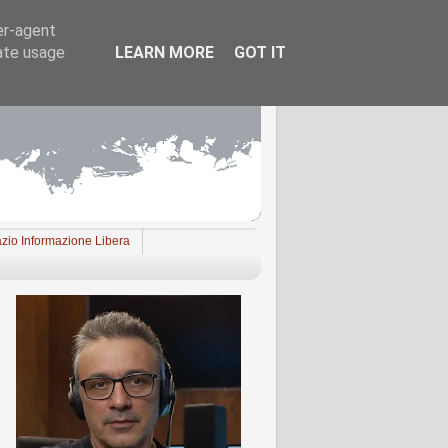
er-agent
rate usage
LEARN MORE
GOT IT
zio Informazione Libera