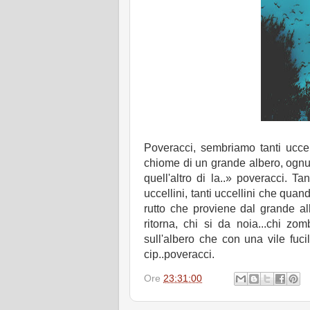
Poveracci, sembriamo tanti uccel
chiome di un grande albero, ognun
quell'altro di la..» poveracci. T
uccellini, tanti uccellini che qua
rutto che proviene dal grande alb
ritorna, chi si da noia...chi zo
sull'albero che con una vile fuc
cip..poveracci.
Ore
23:31:00