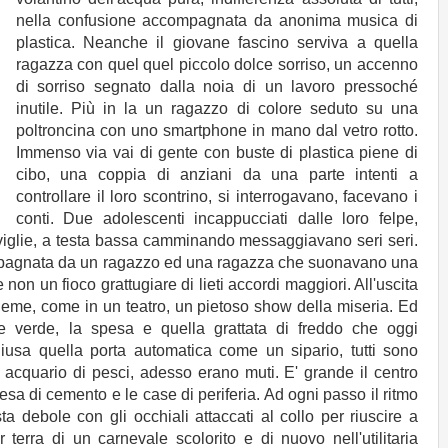
nella confusione accompagnata da anonima musica di
plastica. Neanche il giovane fascino serviva a quella
ragazza con quel quel piccolo dolce sorriso, un accenno
di sorriso segnato dalla noia di un lavoro pressoché
inutile. Più in la un ragazzo di colore seduto su una
poltroncina con uno smartphone in mano dal vetro rotto.
Immenso via vai di gente con buste di plastica piene di
cibo, una coppia di anziani da una parte intenti a
controllare il loro scontrino, si interrogavano, facevano i
conti. Due adolescenti incappucciati dalle loro felpe,
aviglie, a testa bassa camminando messaggiavano seri seri.
mpagnata da un ragazzo ed una ragazza che suonavano una
 non un fioco grattugiare di lieti accordi maggiori. All'uscita
insieme, come in un teatro, un pietoso show della miseria. Ed
ne verde, la spesa e quella grattata di freddo che oggi
hiusa quella porta automatica come un sipario, tutti sono
un acquario di pesci, adesso erano muti. E' grande il centro
esa di cemento e le case di periferia. Ad ogni passo il ritmo
ta debole con gli occhiali attaccati al collo per riuscire a
 terra di un carnevale scolorito e di nuovo nell'utilitaria