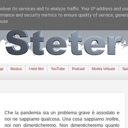
liver its services and to analyze traffic. Your IP address and us
rmance and security metrics to ensure quality of service, gene
buse.
gi
Musica
I miei libri
YouTube
Podcast
Mostra Virtuale
Spa
Che la pandemia sia un problema grave è assodato e
noi ne sappiamo qualcosa. Una cosa sappiamo inoltre,
noi non dimenticheremo. Non dimenticheremo quanto