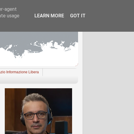
er-agent
rate usage
LEARN MORE
GOT IT
zio Informazione Libera