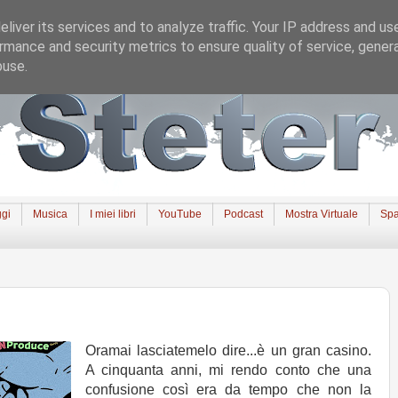
liver its services and to analyze traffic. Your IP address and us
rmance and security metrics to ensure quality of service, gene
buse.
gi
Musica
I miei libri
YouTube
Podcast
Mostra Virtuale
Spa
Oramai lasciatemelo dire...è un gran casino.
A cinquanta anni, mi rendo conto che una
confusione così era da tempo che non la