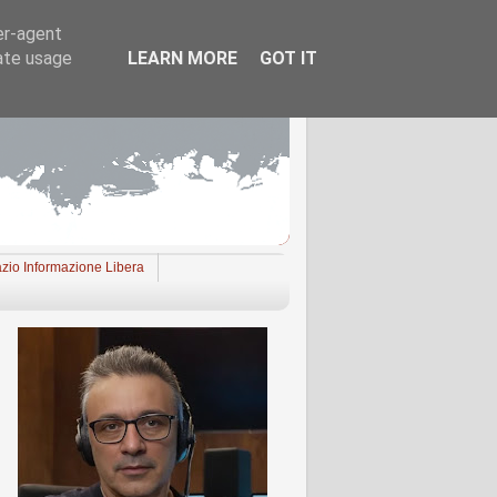
er-agent
rate usage
LEARN MORE
GOT IT
zio Informazione Libera