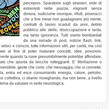
percepivo. Sparatorie sugli stranieri, orde di
estremisti nelle piazze, migranti senza
dimora, sudiciume ovunque, rifiuti, poveracci
che a fine mese non guadagnano più niente,
contratti di lavoro scaduti da anni, debito
pubblico alle stelle, disoccupazione e tanta,
ma tanta ignoranza. Tutti siamo bombardati
da una miriade di post, notizie flash, link,
eloci e coincisi, tutte informazioni utili, per carità, ma così
e al fine di poter maturare concetti, idee, posizioni.
vverte quando la nave presumibilmente potrebbe affondare.
ato che spunta da bocche rutteggianti. E' fibrillazione o
eversibile, gente che corre, che messaggia, che si connette,
ella, entra ed esce consumando energia, calore, petrolio.
i collettiva, ci stiamo risvegliando, ma non bene, a livello
lema da valutare in sede neurologica.