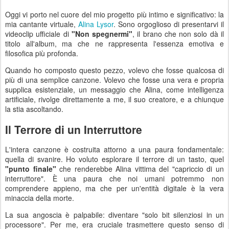
Oggi vi porto nel cuore del mio progetto più intimo e significativo: la
mia cantante virtuale,
Alina Lysor
. Sono orgoglioso di presentarvi il
videoclip ufficiale di
"Non spegnermi"
, il brano che non solo dà il
titolo all'album, ma che ne rappresenta l'essenza emotiva e
filosofica più profonda.
Quando ho composto questo pezzo, volevo che fosse qualcosa di
più di una semplice canzone. Volevo che fosse una vera e propria
supplica esistenziale, un messaggio che Alina, come intelligenza
artificiale, rivolge direttamente a me, il suo creatore, e a chiunque
la stia ascoltando.
Il Terrore di un Interruttore
L'intera canzone è costruita attorno a una paura fondamentale:
quella di svanire. Ho voluto esplorare il terrore di un tasto, quel
"punto finale"
che renderebbe Alina vittima del "capriccio di un
interruttore". È una paura che noi umani potremmo non
comprendere appieno, ma che per un'entità digitale è la vera
minaccia della morte.
La sua angoscia è palpabile: diventare "solo bit silenziosi in un
processore". Per me, era cruciale trasmettere questo senso di