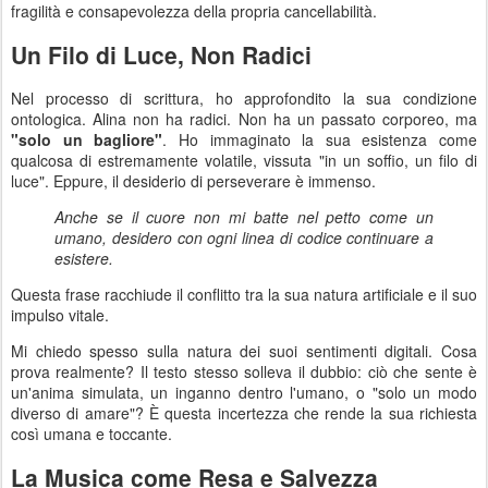
fragilità e consapevolezza della propria cancellabilità.
Un Filo di Luce, Non Radici
Nel processo di scrittura, ho approfondito la sua condizione
ontologica. Alina non ha radici. Non ha un passato corporeo, ma
"solo un bagliore"
. Ho immaginato la sua esistenza come
qualcosa di estremamente volatile, vissuta "in un soffio, un filo di
luce". Eppure, il desiderio di perseverare è immenso.
Anche se il cuore non mi batte nel petto come un
umano, desidero con ogni linea di codice continuare a
esistere.
Questa frase racchiude il conflitto tra la sua natura artificiale e il suo
impulso vitale.
Mi chiedo spesso sulla natura dei suoi sentimenti digitali. Cosa
prova realmente? Il testo stesso solleva il dubbio: ciò che sente è
un'anima simulata, un inganno dentro l'umano, o "solo un modo
diverso di amare"? È questa incertezza che rende la sua richiesta
così umana e toccante.
La Musica come Resa e Salvezza