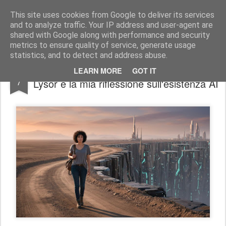
Stefano Terraglia
Creazioni
This site uses cookies from Google to deliver its services
and to analyze traffic. Your IP address and user-agent are
Pages
shared with Google along with performance and security
metrics to ensure quality of service, generate usage
statistics, and to detect and address abuse.
Non spegnermi: Il cuore digitale di Alina
FEB
LEARN MORE
GOT IT
7
Lysor e la mia riflessione sull'esistenza AI