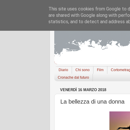
This site uses cookies from Google to de
are shared with Google along with perfo
statistics, and to detect and address a
Diario
Chi sono
Film
Cortometrag
Cronache dal futuro
VENERDÌ 16 MARZO 2018
La bellezza di una donna