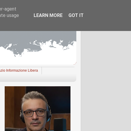
er-agent
rate usage
LEARN MORE
GOT IT
zio Informazione Libera