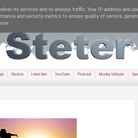
liver its services and to analyze traffic. Your IP address and us
rmance and security metrics to ensure quality of service, gene
buse.
gi
Musica
I miei libri
YouTube
Podcast
Mostra Virtuale
Spa