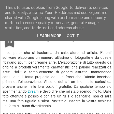
Stefano Terraglia
Creazioni
This site uses cookies from Google to deliver its services
and to analyze traffic. Your IP address and user-agent are
Pages
shared with Google along with performance and security
metrics to ensure quality of service, generate usage
statistics, and to detect and address abuse.
SEP
LEARN MORE
GOT IT
Testo, immagini e Intelligenza Artificiale
15
Il computer che si trasforma da calcolatore ad artista. Potenti
software elaborano un numero altissimo di fotografie e da queste
ricavano spunti per crearne altre. L'elaborazione di tutto questo da
origine a prodotti veramente caratteristici che paiono realizzati da
artisti "folli" o semplicemente di genere astratto, mantenendo
comunque il tema proposto da una frase che l'utente inserisce
prima dell'elaborazione. Vi sono dei siti on line molto curiosi da
provare anche nelle loro opzioni gratuite. Da qualche tempo sto
sperimentando
Dream
e devo dire che mi sta piacendo molto. Dalle
foto ottenute è possibile coniare un NFT o scaricarle, non ci sarà
mai una foto uguale all'altra. Visitatelo, inserite la vostra richiesta
nel form e...buon divertimento.