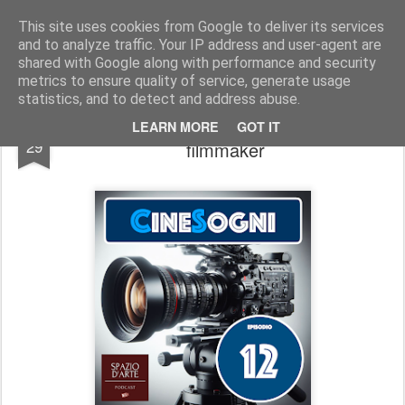
Stefano Terraglia
Creazioni
This site uses cookies from Google to deliver its services
and to analyze traffic. Your IP address and user-agent are
Pages
shared with Google along with performance and security
metrics to ensure quality of service, generate usage
statistics, and to detect and address abuse.
Guardando avanti: Crescere come
MAR
LEARN MORE
GOT IT
29
filmmaker