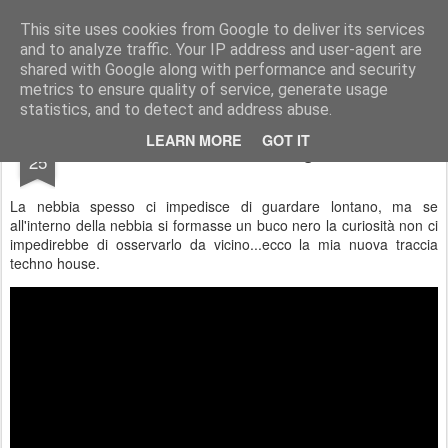
Stefano Terraglia
Creazioni
This site uses cookies from Google to deliver its services
and to analyze traffic. Your IP address and user-agent are
Pages
shared with Google along with performance and security
metrics to ensure quality of service, generate usage
statistics, and to detect and address abuse.
APR
LEARN MORE
GOT IT
Hole in the fog
25
La nebbia spesso ci impedisce di guardare lontano, ma se
all'interno della nebbia si formasse un buco nero la curiosità non ci
impedirebbe di osservarlo da vicino...ecco la mia nuova traccia
techno house.