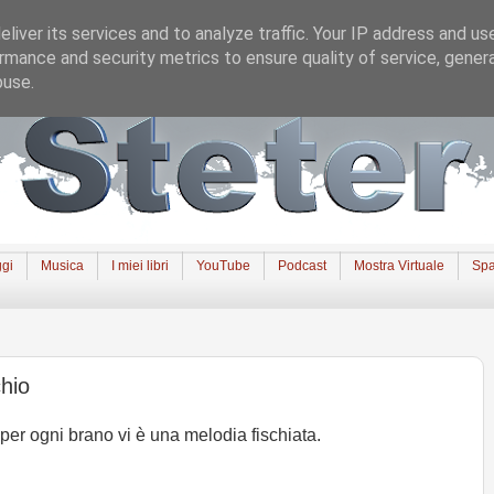
liver its services and to analyze traffic. Your IP address and us
rmance and security metrics to ensure quality of service, gene
buse.
gi
Musica
I miei libri
YouTube
Podcast
Mostra Virtuale
Spa
hio
per ogni brano vi è una melodia fischiata.