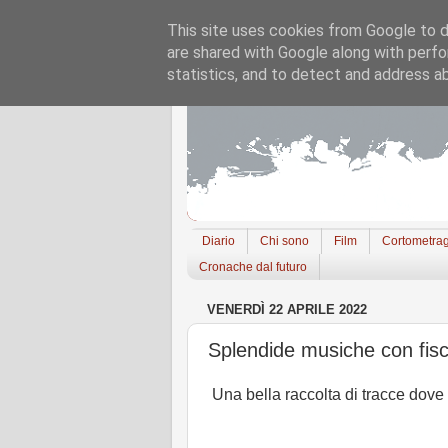
This site uses cookies from Google to de
are shared with Google along with perfo
statistics, and to detect and address a
Diario
Chi sono
Film
Cortometrag
Cronache dal futuro
VENERDÌ 22 APRILE 2022
Splendide musiche con fisc
Una bella raccolta di tracce dove 