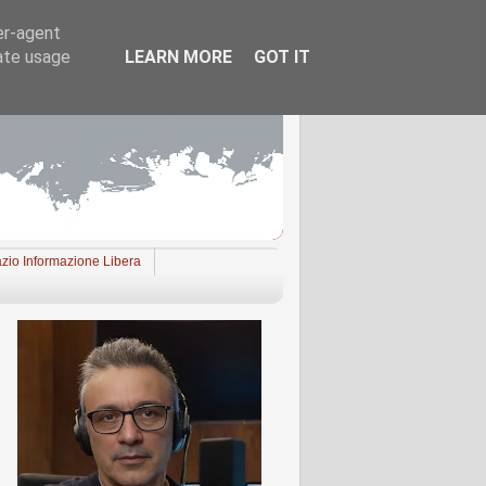
er-agent
rate usage
LEARN MORE
GOT IT
zio Informazione Libera