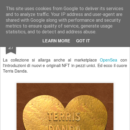
Stefano Terraglia
Creazioni
This site uses cookies from Google to deliver its services
and to analyze traffic. Your IP address and user-agent are
Pages
shared with Google along with performance and security
metrics to ensure quality of service, generate usage
statistics, and to detect and address abuse.
APR
LEARN MORE
GOT IT
Ed ecco il cuore NFT
27
La collezione si allarga anche al marketplace
OpenSea
con
l'introduzioni di nuovi e originali NFT in pezzi unici. Ed ecco il cuore
Terris Danda.