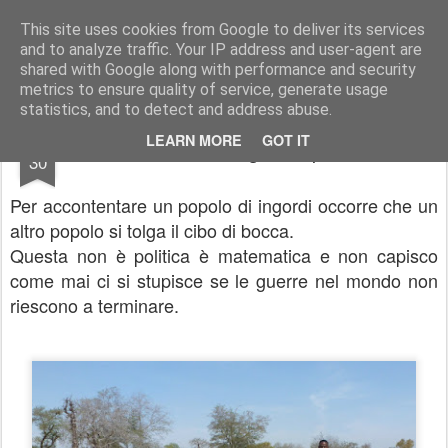
Stefano Terraglia
Creazioni
This site uses cookies from Google to deliver its services
and to analyze traffic. Your IP address and user-agent are
Pages
shared with Google along with performance and security
metrics to ensure quality of service, generate usage
statistics, and to detect and address abuse.
JAN
LEARN MORE
GOT IT
Il motivo delle guerre perenni
30
Per accontentare un popolo di ingordi occorre che un
altro popolo si tolga il cibo di bocca.
Questa non è politica è matematica e non capisco
come mai ci si stupisce se le guerre nel mondo non
riescono a terminare.