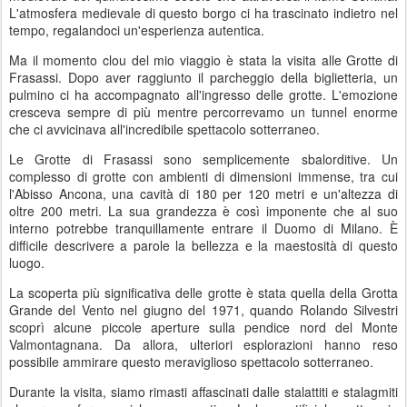
L'atmosfera medievale di questo borgo ci ha trascinato indietro nel
tempo, regalandoci un'esperienza autentica.
Ma il momento clou del mio viaggio è stata la visita alle Grotte di
Frasassi. Dopo aver raggiunto il parcheggio della biglietteria, un
pulmino ci ha accompagnato all'ingresso delle grotte. L'emozione
cresceva sempre di più mentre percorrevamo un tunnel enorme
che ci avvicinava all'incredibile spettacolo sotterraneo.
Le Grotte di Frasassi sono semplicemente sbalorditive. Un
complesso di grotte con ambienti di dimensioni immense, tra cui
l'Abisso Ancona, una cavità di 180 per 120 metri e un'altezza di
oltre 200 metri. La sua grandezza è così imponente che al suo
interno potrebbe tranquillamente entrare il Duomo di Milano. È
difficile descrivere a parole la bellezza e la maestosità di questo
luogo.
La scoperta più significativa delle grotte è stata quella della Grotta
Grande del Vento nel giugno del 1971, quando Rolando Silvestri
scoprì alcune piccole aperture sulla pendice nord del Monte
Valmontagnana. Da allora, ulteriori esplorazioni hanno reso
possibile ammirare questo meraviglioso spettacolo sotterraneo.
Durante la visita, siamo rimasti affascinati dalle stalattiti e stalagmiti