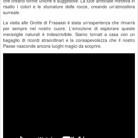
che creano forme uniche e suggestive. La luce artificiale metteva in
risalto i colori e le sfumature delle rocce, creando un'atmosfera
surreale.
La visita alle Grotte di Frasassi è stata un'esperienza che rimarrà
per sempre nel nostro cuore. L'emozione di esplorare queste
meraviglie naturali è indescrivibile. Siamo tornati a casa con un
bagaglio di ricordi straordinari e la consapevolezza che il nostro
Paese nasconde ancora luoghi magici da scoprire.