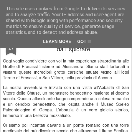
Stefano Terraglia
Creazioni
This site uses cookies from Google to deliver its services
and to analyze traffic. Your IP address and user-agent are
Pages
shared with Google along with performance and security
metrics to ensure quality of service, generate usage
statistics, and to detect and address abuse.
Grotte di Frasassi: Meraviglie Sotterranee
JUN
LEARN MORE
GOT IT
27
da Esplorare
Oggi voglio condividere con voi la mia esperienza straordinaria alle
Grotte di Frasassi insieme ad Alessandra. Siamo stati fortunati a
visitare queste incredibili grotte carsiche situate vicino all'Hotel
Terme di Frasassi, a San Vittore, nella provincia di Ancona.
La nostra avventura è iniziata con una visita all'Abbazia di San
Vittore delle Chiuse, un monastero benedettino risalente al decimo
secolo. Questo affascinante luogo comprende una chiesa romanica
e un cenobio benedettino, che ospita anche il Museo Speleo
Paleontologico di Genga. L'abbazia è un vero gioiello storico,
immerso in una bellezza mozzafiato.
Ci siamo poi incantati davanti a un ponte romano con una torre
medievale del quindicesimo secolo che attraversa il fiume Sentina.