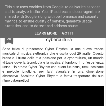
Stefano Terraglia
Creazioni
This site uses cookies from Google to deliver its services
and to analyze traffic. Your IP address and user-agent are
Pages
shared with Google along with performance and security
metrics to ensure quality of service, generate usage
statistics, and to detect and address abuse.
Cyber Rhythm: Due salti nella
APR
LEARN MORE
GOT IT
29
cybercultura
Sono felice di presentarvi Cyber Rhythm, la mia nuova traccia
musicale di musica elettronica che è uscita oggi 29 aprile. Questo
brano è il frutto della mia passione per la cybercultura, un mondo
virtuale dove la tecnologia e la musica si fondono in un’esperienza
unica. Ho creato Cyber Rhythm con suoni futuristici, ritmi incalzanti
e melodie ipnotiche, per farvi viaggiare in una dimensione
alternativa. Ascoltate Cyber Rhythm e fatevi trasportare dal suo
ritmo cybernetico!