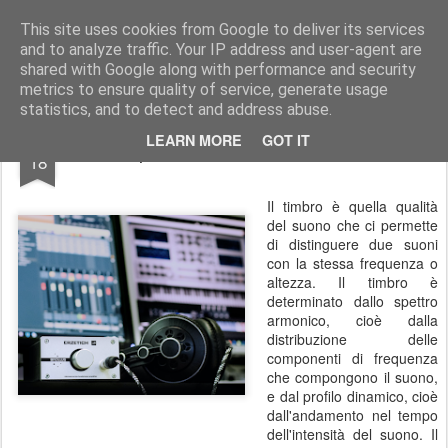
Stefano Terraglia
Creazioni
This site uses cookies from Google to deliver its services
and to analyze traffic. Your IP address and user-agent are
Pages
shared with Google along with performance and security
metrics to ensure quality of service, generate usage
statistics, and to detect and address abuse.
APR
LEARN MORE
GOT IT
L'importanza del timbro musicale
18
Il timbro è quella qualità
del suono che ci permette
di distinguere due suoni
con la stessa frequenza o
altezza. Il timbro è
determinato dallo spettro
armonico, cioè dalla
distribuzione delle
componenti di frequenza
che compongono il suono,
e dal profilo dinamico, cioè
dall'andamento nel tempo
dell'intensità del suono. Il