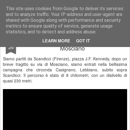
Stefano Terraglia
Creazioni
This site uses cookies from Google to deliver its services
and to analyze traffic. Your IP address and user-agent are
Pages
shared with Google along with performance and security
metrics to ensure quality of service, generate usage
statistics, and to detect and address abuse.
Escursione - Anello di San Polo a
MAR
LEARN MORE
GOT IT
26
Mosciano
Siamo partiti da Scandicci (Firenze), piazza J.F. Kennedy, dopo un
breve tragitto su via di Mosciano, siamo entrati nella bellissima
campagna che circonda Casignano, Lebbiano, subito sopra
Scandicci. Il percorso è stato di 8 chilometri, con un dislivello di
quasi 230 metri.