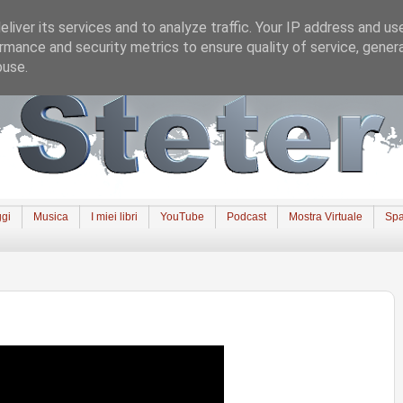
liver its services and to analyze traffic. Your IP address and us
rmance and security metrics to ensure quality of service, gene
buse.
gi
Musica
I miei libri
YouTube
Podcast
Mostra Virtuale
Spa