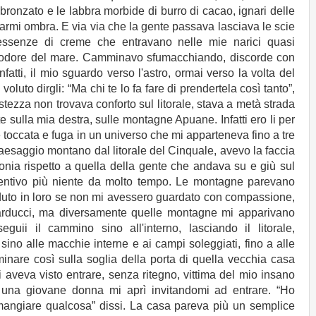
bbronzato e le labbra morbide di burro di cacao, ignari delle
farmi ombra. E via via che la gente passava lasciava le scie
essenze di creme che entravano nelle mie narici quasi
ll'odore del mare. Camminavo sfumacchiando, discorde con
infatti, il mio sguardo verso l'astro, ormai verso la volta del
 voluto dirgli: “Ma chi te lo fa fare di prendertela così tanto”,
stezza non trovava conforto sul litorale, stava a metà strada
te sulla mia destra, sulle montagne Apuane. Infatti ero li per
 toccata e fuga in un universo che mi apparteneva fino a tre
esaggio montano dal litorale del Cinquale, avevo la faccia
onia rispetto a quella della gente che andava su e giù sul
entivo più niente da molto tempo. Le montagne parevano
creduto in loro se non mi avessero guardato con compassione,
arducci, ma diversamente quelle montagne mi apparivano
guii il cammino sino all'interno, lasciando il litorale,
 sino alle macchie interne e ai campi soleggiati, fino a alle
inare così sulla soglia della porta di quella vecchia casa
veva visto entrare, senza ritegno, vittima del mio insano
 una giovane donna mi aprì invitandomi ad entrare. “Ho
mangiare qualcosa” dissi. La casa pareva più un semplice