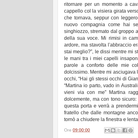
ritornare per un momento a cava
cappello col la visiera girata vers
che tornava, seppur con leggero r
nuovo compagnia come hai sempr
singhiozzo, stremato dal groppo all
della sua voce. Mi rimisi in cam
ardore, ma stavolta l'abbraccio e
stai meglio?”, le dissi mentre mi s
le mani tra i miei capelli insapon
parole a conforto delle mie col
dolcissimo. Mentre mi asciugava 
occhi, “Hai gli stessi occhi di Gia
“Martina io parto, vado in Austral
vieni via con me” Martina ragg
dolcemente, ma con tono sicuro: 
questa porta e verrà a prenderm
fratello che dalle montagne anco
tornò a chiudere la finestra e lenta
Ore
09:00:00