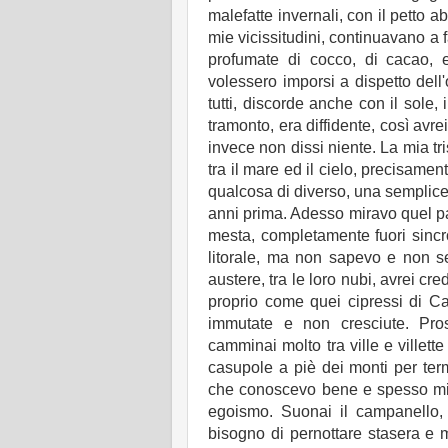
malefatte invernali, con il petto a
mie vicissitudini, continuavano a 
profumate di cocco, di cacao, 
volessero imporsi a dispetto de
tutti, discorde anche con il sole, 
tramonto, era diffidente, così avrei
invece non dissi niente. La mia tri
tra il mare ed il cielo, precisamen
qualcosa di diverso, una semplice
anni prima. Adesso miravo quel pa
mesta, completamente fuori sincr
litorale, ma non sapevo e non s
austere, tra le loro nubi, avrei 
proprio come quei cipressi di C
immutate e non cresciute. Prose
camminai molto tra ville e villette
casupole a piè dei monti per term
che conoscevo bene e spesso mi a
egoismo. Suonai il campanello,
bisogno di pernottare stasera e 