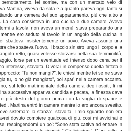
pernottamento, lei sorrise, ma con un marcato velo di
va Martina, viveva da sola e a quanto pareva ogni tanto si
ffittando una camera del suo appartamento, più che altro a
anni. La casa consisteva in una cucina e due camere. Avevo
termi a tavola, non aveva un menù, stava preparando una
o mentre ero seduto al tavolo in un angolo della cucina in
 lei sbatteva insistentemente un uovo. Aveva assunto una
ra che sbatteva l'uovo, il braccio sinistro lungo il corpo e la
golo retto, quasi volesse sforzarsi nella sua femminilità,
gio, forse per un eventuale ed intenso dopo cena per il
interesse, stavolta. Divorai in compenso quella frittata e
pproccio: “Tu non mangi?”, le chiesi mentre lei se ne stava
a tu, io ho già mangiato”, poi sparì nella camera accanto.
no, sul letto matrimoniale della camera degli ospiti, li mi
ina successiva appariva candida e pacata, la finestra dava
ro più desto del giorno prima con la voglia di sparire e
edi. Martina entrò in camera mentre io ero ancora svestito,
levo sistemare la stanza”, stavolta il mio sguardo non era
 avrei dovuto compiere qualcosa di più, così mi avvicinai e
sse, respingendomi un po': “Sono stata cattiva ad entrare in
i intensamente e le risposi: “ Cattivissima”. D'un tratto la