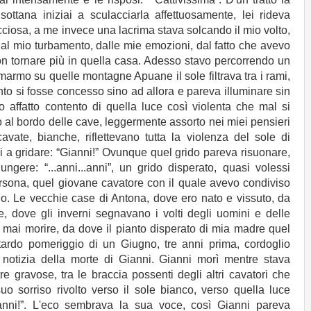
 sottana iniziai a sculacciarla affettuosamente, lei rideva
ciosa, a me invece una lacrima stava solcando il mio volto,
al mio turbamento, dalle mie emozioni, dal fatto che avevo
on tornare più in quella casa. Adesso stavo percorrendo un
marmo su quelle montagne Apuane il sole filtrava tra i rami,
to si fosse concesso sino ad allora e pareva illuminare sin
 affatto contento di quella luce così violenta che mal si
o al bordo delle cave, leggermente assorto nei miei pensieri
cavate, bianche, riflettevano tutta la violenza del sole di
ai a gridare: “Gianni!” Ovunque quel grido pareva risuonare,
iungere: “...anni...anni”, un grido disperato, quasi volessi
sona, quel giovane cavatore con il quale avevo condiviso
llo. Le vecchie case di Antona, dove ero nato e vissuto, da
e, dove gli inverni segnavano i volti degli uomini e delle
ai morire, da dove il pianto disperato di mia madre quel
tardo pomeriggio di un Giugno, tre anni prima, cordoglio
 notizia della morte di Gianni. Gianni morì mentre stava
re gravose, tra le braccia possenti degli altri cavatori che
suo sorriso rivolto verso il sole bianco, verso quella luce
anni!”. L'eco sembrava la sua voce, così Gianni pareva