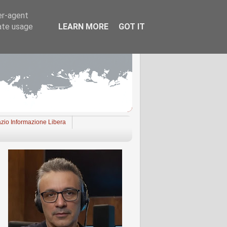
er-agent
rate usage
LEARN MORE
GOT IT
zio Informazione Libera