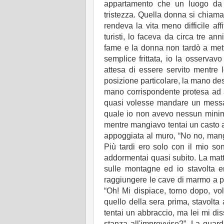
appartamento che un luogo da 
tristezza. Quella donna si chiama
rendeva la vita meno difficile a
turisti, lo faceva da circa tre 
fame e la donna non tardò a met
semplice frittata, io la osservav
attesa di essere servito mentre
posizione particolare, la mano dest
mano corrispondente protesa ad an
quasi volesse mandare un messag
quale io non avevo nessun minimo 
mentre mangiavo tentai un casto a
appoggiata al muro, “No no, mangi
Più tardi ero solo con il mio son
addormentai quasi subito. La matt
sulle montagne ed io stavolta e
raggiungere le cave di marmo a pi
“Oh! Mi dispiace, torno dopo, vo
quello della sera prima, stavolta
tentai un abbraccio, ma lei mi di
stanza all'improvviso?”, La guarda