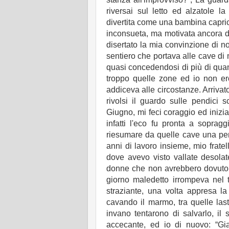
riversai sul letto ed alzatole la
divertita come una bambina capric
inconsueta, ma motivata ancora d
disertato la mia convinzione di n
sentiero che portava alle cave di 
quasi concedendosi di più di quan
troppo quelle zone ed io non ero
addiceva alle circostanze. Arrivat
rivolsi il guardo sulle pendici s
Giugno, mi feci coraggio ed inizi
infatti l'eco fu pronta a sopragg
riesumare da quelle cave una per
anni di lavoro insieme, mio frate
dove avevo visto vallate desolat
donne che non avrebbero dovuto m
giorno maledetto irrompeva nel 
straziante, una volta appresa la
cavando il marmo, tra quelle last
invano tentarono di salvarlo, il 
accecante, ed io di nuovo: “Gi