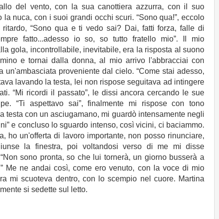
llo del vento, con la sua canottiera azzurra, con il suo
o la nuca, con i suoi grandi occhi scuri. “Sono qua!”, eccolo
itardo, “Sono qua e ti vedo sai? Dai, fatti forza, falle di
e fatto...adesso io so, so tutto fratello mio”. Il mio
a gola, incontrollabile, inevitabile, era la risposta al suono
mino e tornai dalla donna, al mio arrivo l'abbracciai con
ra un'ambasciata proveniente dal cielo. “Come stai adesso,
tava lavando la testa, lei non rispose seguitava ad intingere
ati. “Mi ricordi il passato”, le dissi ancora cercando le sue
pe. “Ti aspettavo sai”, finalmente mi rispose con tono
la testa con un asciugamano, mi guardò intensamente negli
nni” e concluso lo sguardo intenso, così vicini, ci baciammo.
ia, ho un'offerta di lavoro importante, non posso rinunciare,
iunse la finestra, poi voltandosi verso di me mi disse
“Non sono pronta, so che lui tornerà, un giorno busserà a
i” Me ne andai così, come ero venuto, con la voce di mio
ra mi scuoteva dentro, con lo scempio nel cuore. Martina
mente si sedette sul letto.