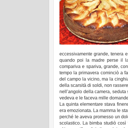
eccessivamente grande, tenera e 
quando poi la madre perse il l
compariva e spariva, grande, con 
tempo la primavera cominciò a far
del campo la vicino, ma la cingh
della scarsità di soldi, non rass
nell’angolo della camera, seduta s
vedeva e le faceva mille domand
La quinta elementare stava finend
era emozionata. La mamma le stava
perché le aveva promesso un dolc
scolastico. La bimba studiò così 