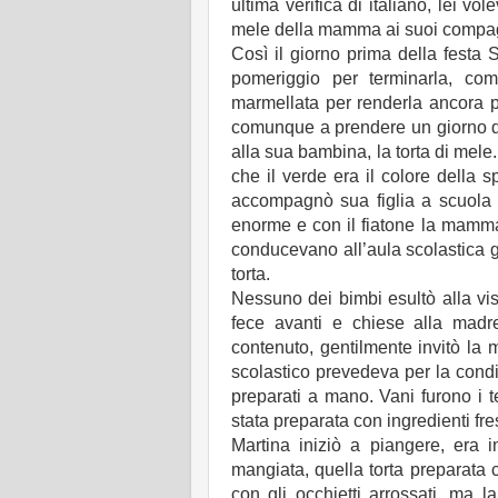
ultima verifica di italiano, lei vo
mele della mamma ai suoi compagni
Così il giorno prima della festa 
pomeriggio per terminarla, co
marmellata per renderla ancora p
comunque a prendere un giorno d
alla sua bambina, la torta di mele.
che il verde era il colore della 
accompagnò sua figlia a scuola 
enorme e con il fiatone la mamma
conducevano all’aula scolastica g
torta.
Nessuno dei bimbi esultò alla vist
fece avanti e chiese alla mad
contenuto, gentilmente invitò la 
scolastico prevedeva per la condi
preparati a mano. Vani furono i t
stata preparata con ingredienti fres
Martina iniziò a piangere, era 
mangiata, quella torta preparata 
con gli occhietti arrossati, ma