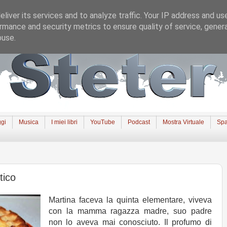
liver its services and to analyze traffic. Your IP address and us
rmance and security metrics to ensure quality of service, gene
buse.
gi
Musica
I miei libri
YouTube
Podcast
Mostra Virtuale
Spa
tico
Martina faceva la quinta elementare, viveva
con la mamma ragazza madre, suo padre
non lo aveva mai conosciuto. Il profumo di