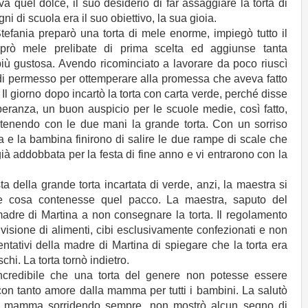
leva quel dolce, il suo desiderio di far assaggiare la torta di
 di scuola era il suo obiettivo, la sua gioia.
Stefania preparò una torta di mele enorme, impiegò tutto il
mprò mele prelibate di prima scelta ed aggiunse tanta
iù gustosa. Avendo ricominciato a lavorare da poco riuscì
i permesso per ottemperare alla promessa che aveva fatto
 Il giorno dopo incartò la torta con carta verde, perché disse
speranza, un buon auspicio per le scuole medie, così fatto,
tenendo con le due mani la grande torta. Con un sorriso
 e la bambina finirono di salire le due rampe di scale che
ià addobbata per la festa di fine anno e vi entrarono con la
a della grande torta incartata di verde, anzi, la maestra si
re cosa contenesse quel pacco. La maestra, saputo del
madre di Martina a non consegnare la torta. Il regolamento
visione di alimenti, cibi esclusivamente confezionati e non
entativi della madre di Martina di spiegare che la torta era
chi. La torta tornò indietro.
incredibile che una torta del genere non potesse essere
con tanto amore dalla mamma per tutti i bambini. La salutò
 la mamma sorridendo sempre, non mostrò alcun segno di