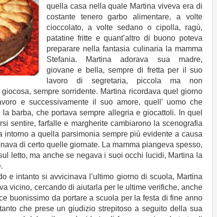
quella casa nella quale Martina viveva era di
costante tenero garbo alimentare, a volte
cioccolato, a volte sedano o cipolla, ragù,
patatine fritte e quant’altro di buono poteva
preparare nella fantasia culinaria la mamma
Stefania. Martina adorava sua madre,
giovane e bella, sempre di fretta per il suo
lavoro di segretaria, piccola ma non
giocosa, sempre sorridente. Martina ricordava quel giorno
avoro e successivamente il suo amore, quell’ uomo che
la barba, che portava sempre allegria e giocattoli. In quel
si sentire, farfalle e margherite cambiarono la scenografia
ia intorno a quella parsimonia sempre più evidente a causa
erenava di certo quelle giornate. La mamma piangeva spesso,
ul letto, ma anche se negava i suoi occhi lucidi, Martina la
e.
o e intanto si avvicinava l’ultimo giorno di scuola, Martina
 vicino, cercando di aiutarla per le ultime verifiche, anche
e buonissimo da portare a scuola per la festa di fine anno
tanto che prese un giudizio strepitoso a seguito della sua