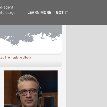
er-agent
rate usage
LEARN MORE
GOT IT
zio Informazione Libera