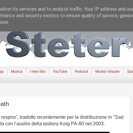
liver its services and to analyze traffic. Your IP address and us
rmance and security metrics to ensure quality of service, gene
buse.
gi
Musica
I miei libri
YouTube
Podcast
Mostra Virtuale
Spa
eath
o respiro", tradotto recentemente per la distribuzione in "Sad
ata con l'ausilio della tastiera Korg PA-80 nel 2003.