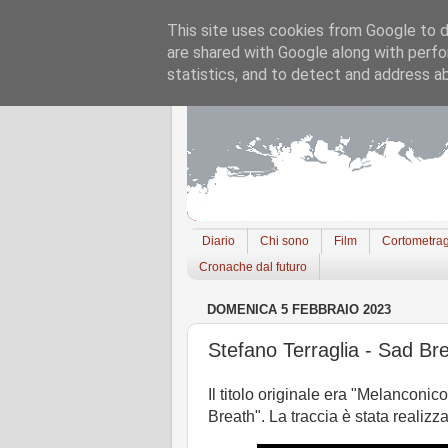
This site uses cookies from Google to de
are shared with Google along with perfo
statistics, and to detect and address a
Diario
Chi sono
Film
Cortometrag
Cronache dal futuro
DOMENICA 5 FEBBRAIO 2023
Stefano Terraglia - Sad Br
Il titolo originale era "Melanconic
Breath". La traccia è stata realizz