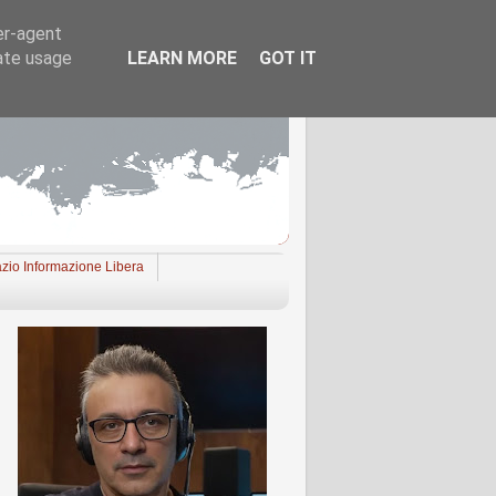
er-agent
rate usage
LEARN MORE
GOT IT
zio Informazione Libera