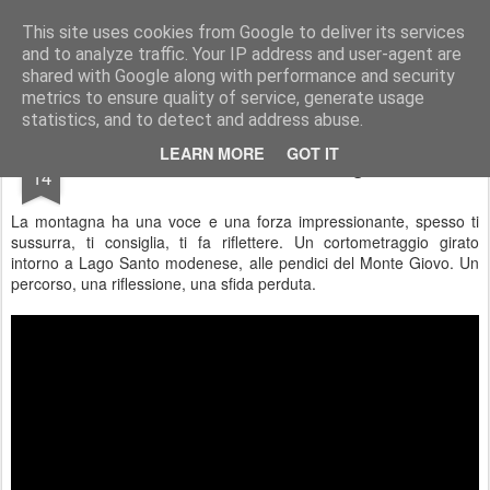
Stefano Terraglia
Creazioni
This site uses cookies from Google to deliver its services
and to analyze traffic. Your IP address and user-agent are
Pages
shared with Google along with performance and security
metrics to ensure quality of service, generate usage
statistics, and to detect and address abuse.
JUL
LEARN MORE
GOT IT
La voce delle montagne
14
La montagna ha una voce e una forza impressionante, spesso ti
sussurra, ti consiglia, ti fa riflettere. Un cortometraggio girato
intorno a Lago Santo modenese, alle pendici del Monte Giovo. Un
percorso, una riflessione, una sfida perduta.