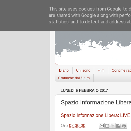
This site uses cookies from Google to de
are shared with Google along with perfo
statistics, and to detect and address a
Diario
Chi sono
Film
Cortometrag
Cronache dal futuro
LUNEDÌ 6 FEBBRAIO 2017
Spazio Informazione Libe
Spazio Informazione Libera: LIV
Ore
02:30:00