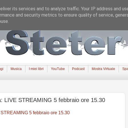
liver its services and to analyze traffic. Your IP address and us
rmance and security metrics to ensure quality of service, gene
buse.
gi
Musica
I miei libri
YouTube
Podcast
Mostra Virtuale
Spa
ra: LIVE STREAMING 5 febbraio ore 15.30
E STREAMING 5 febbraio ore 15.30