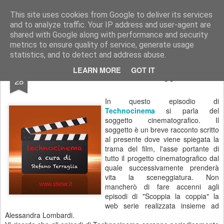
Stefano Terraglia
Creazioni
This site uses cookies from Google to deliver its services
and to analyze traffic. Your IP address and user-agent are
Pages
shared with Google along with performance and security
metrics to ensure quality of service, generate usage
statistics, and to detect and address abuse.
APR
LEARN MORE
GOT IT
Technocinema 04 - Il soggetto
28
In questo episodio di
Technocinema
si parla del
soggetto cinematografico. Il
soggetto è un breve racconto scritto
al presente dove viene spiegata la
trama del film, l'asse portante di
tutto il progetto cinematografico dal
quale successivamente prenderà
vita la sceneggiatura. Non
mancherò di fare accenni agli
episodi di "Scoppia la coppia" la
web serie realizzata insieme ad
Alessandra Lombardi.