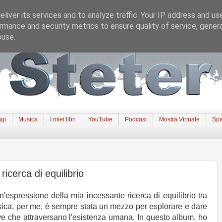
liver its services and to analyze traffic. Your IP address and us
rmance and security metrics to ensure quality of service, gene
buse.
gi
Musica
I miei libri
YouTube
Podcast
Mostra Virtuale
Spa
icerca di equilibrio
'espressione della mia incessante ricerca di equilibrio tra
usica, per me, è sempre stata un mezzo per esplorare e dare
ve che attraversano l'esistenza umana. In questo album, ho