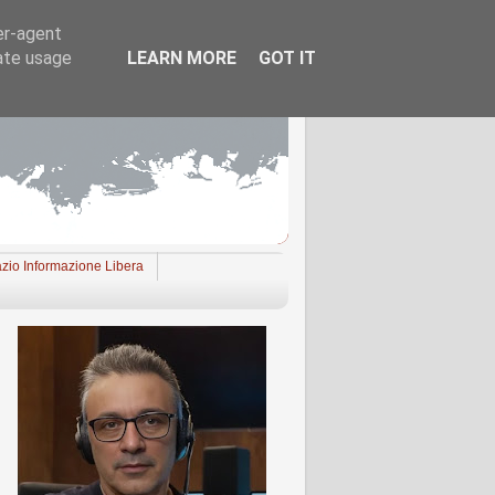
er-agent
rate usage
LEARN MORE
GOT IT
zio Informazione Libera