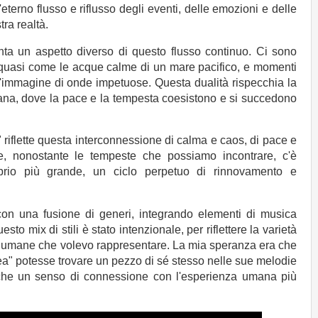
'eterno flusso e riflusso degli eventi, delle emozioni e delle
ra realtà.
nta un aspetto diverso di questo flusso continuo. Ci sono
, quasi come le acque calme di un mare pacifico, e momenti
l'immagine di onde impetuose. Questa dualità rispecchia la
ana, dove la pace e la tempesta coesistono e si succedono
" riflette questa interconnessione di calma e caos, di pace e
, nonostante le tempeste che possiamo incontrare, c'è
brio più grande, un ciclo perpetuo di rinnovamento e
on una fusione di generi, integrando elementi di musica
sto mix di stili è stato intenzionale, per riflettere la varietà
e umane che volevo rappresentare. La mia speranza era che
a" potesse trovare un pezzo di sé stesso nelle sue melodie
che un senso di connessione con l'esperienza umana più