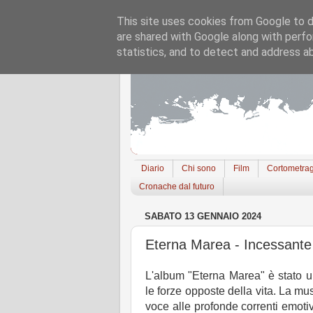
This site uses cookies from Google to de
are shared with Google along with perfo
statistics, and to detect and address a
Diario
Chi sono
Film
Cortometrag
Cronache dal futuro
SABATO 13 GENNAIO 2024
Eterna Marea - Incessante r
L'album "Eterna Marea" è stato un
le forze opposte della vita. La m
voce alle profonde correnti emoti