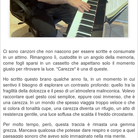
Ci sono canzoni che non nascono per essere scritte e consumate
in un attimo. Rimangono lì, custodite in un angolo della memoria,
come fogli sparsi in un cassetto che aspettano solo il momento
giusto per ritrovare la luce. "Carezze" è una di queste.
Ho scritto questo brano qualche anno fa, in un momento in cui
sentivo il bisogno di esplorare un contrasto profondo: quello tra la
fragilità della dolcezza e il peso di un’atmosfera malinconica. Volevo
raccontare quel gesto così semplice, eppure così immenso, che è
una carezza. In un mondo che spesso viaggia troppo veloce o che
si colora di tonalità cupe, una carezza diventa un rifugio, un atto di
resistenza gentile, una luce soffusa che scalda il freddo circostante.
Per molto tempo, però, questa traccia è rimasta una gemma
grezza. Mancava qualcosa che potesse dare respiro e corpo a quel
paesaggio sonoro che avevo solo immaginato nella mia mente.