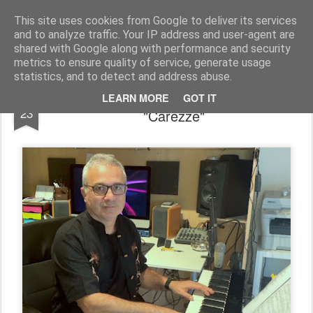
Stefano Terraglia
Creazioni
This site uses cookies from Google to deliver its services
and to analyze traffic. Your IP address and user-agent are
Pages
shared with Google along with performance and security
metrics to ensure quality of service, generate usage
statistics, and to detect and address abuse.
La rinascita di un’emozione: vi presento
MAY
LEARN MORE
GOT IT
23
"Carezze"