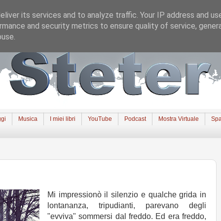
liver its services and to analyze traffic. Your IP address and us
rmance and security metrics to ensure quality of service, gene
buse.
gi
Musica
I miei libri
YouTube
Podcast
Mostra Virtuale
Spa
Mi impressionò il silenzio e qualche grida in
lontananza, tripudianti, parevano degli
"evviva" sommersi dal freddo. Ed era freddo,