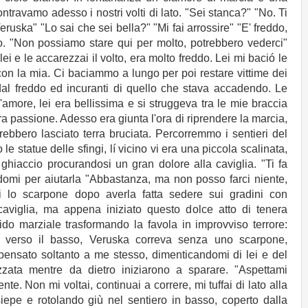
contravamo adesso i nostri volti di lato. "Sei stanca?" "No. Ti
eruska" "Lo sai che sei bella?" "Mi fai arrossire" "E' freddo,
do. "Non possiamo stare qui per molto, potrebbero vederci"
lei e le accarezzai il volto, era molto freddo. Lei mi bació le
 con la mia. Ci baciammo a lungo per poi restare vittime dei
 dal freddo ed incuranti di quello che stava accadendo. Le
amore, lei era bellissima e si struggeva tra le mie braccia
a passione. Adesso era giunta l'ora di riprendere la marcia,
rebbero lasciato terra bruciata. Percorremmo i sentieri del
 statue delle sfingi, lí vicino vi era una piccola scalinata,
ghiaccio procurandosi un gran dolore alla caviglia. "Ti fa
domi per aiutarla "Abbastanza, ma non posso farci niente,
i lo scarpone dopo averla fatta sedere sui gradini con
caviglia, ma appena iniziato questo dolce atto di tenera
ido marziale trasformando la favola in improvviso terrore:
i verso il basso, Veruska correva senza uno scarpone,
pensato soltanto a me stesso, dimenticandomi di lei e del
azzata mentre da dietro iniziarono a sparare. "Aspettami
nte. Non mi voltai, continuai a correre, mi tuffai di lato alla
iepe e rotolando giù nel sentiero in basso, coperto dalla