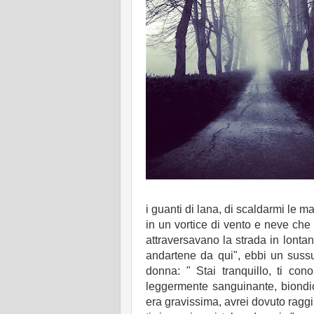
i guanti di lana, di scaldarmi le m
in un vortice di vento e neve ch
attraversavano la strada in lonta
andartene da qui", ebbi un sussul
donna: " Stai tranquillo, ti con
leggermente sanguinante, biondic
era gravissima, avrei dovuto raggi