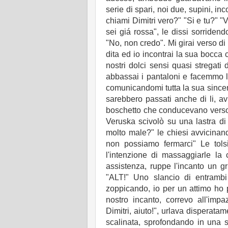
serie di spari, noi due, supini, in
chiami Dimitri vero?" "Si e tu?" "V
sei giá rossa", le dissi sorriden
"No, non credo". Mi girai verso di 
dita ed io incontrai la sua bocca
nostri dolci sensi quasi stregati
abbassai i pantaloni e facemmo l'
comunicandomi tutta la sua sincer
sarebbero passati anche di li, av
boschetto che conducevano verso le
Veruska scivolò su una lastra di 
molto male?" le chiesi avvicinan
non possiamo fermarci" Le tols
l'intenzione di massaggiarle la 
assistenza, ruppe l'incanto un gr
"ALT!" Uno slancio di entramb
zoppicando, io per un attimo ho 
nostro incanto, correvo all'imp
Dimitri, aiuto!", urlava disperatame
scalinata, sprofondando in una s