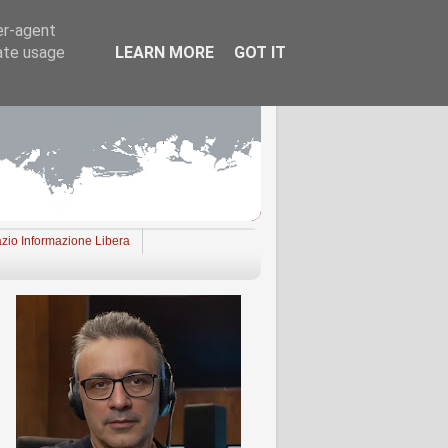
er-agent
rate usage
LEARN MORE
GOT IT
zio Informazione Libera