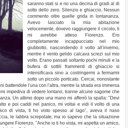
saranno stati si e no una decina di gradi al di
sotto dello zero. Silenzio e ghiaccio. Nessun
commento oltre quelle grida in lontananza.
Avevo lasciato la mia abitazione
velocemente, dovevo raggiungere il circolo, li
mi avrebbe atteso Fiorenzo. Ero
completamente incappucciato nel mio
giubbotto, nascondendo il volto all'inverno,
mentre il vento gelido calcava screzi sul mio
volto. Erano passati soltanto pochi minuti e la
bufera di sottili frammenti di ghiaccio si
intensificava sino a costringermi a fermarmi
sotto un piccolo porticato. Cercai, nonostante
ani battendole l'una con l'altra, mentre la strada era immersa
e mi impediva di vedere lontano, tranne alcune sagome che
nanza. Un attimo dopo una mano mi afferrò la spalla: "Devi
to e poi caddi nel panico, mi voltai e vidi il volto di una
osco di vista, ti ho visto spesso al lago", aveva il naso
cia, le labbra screpolate, ma io sapevo che la situazione
ungere Fiorenzo. "Anche io ti ho vista, mi aspetta un amico,