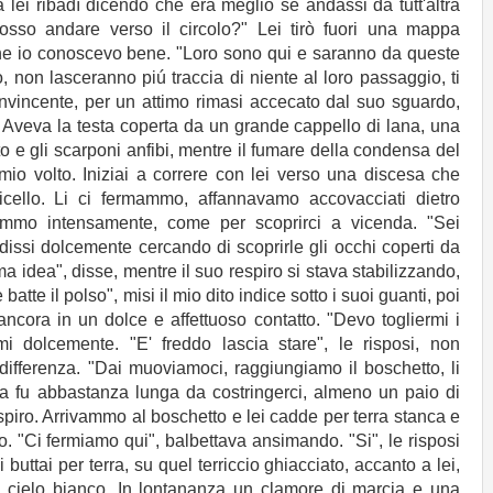
ma lei ribadì dicendo che era meglio se andassi da tutt'altra
sso andare verso il circolo?" Lei tirò fuori una mappa
he io conoscevo bene. "Loro sono qui e saranno da queste
, non lasceranno piú traccia di niente al loro passaggio, ti
vincente, per un attimo rimasi accecato dal suo sguardo,
. Aveva la testa coperta da un grande cappello di lana, una
o e gli scarponi anfibi, mentre il fumare della condensa del
 mio volto. Iniziai a correre con lei verso una discesa che
cello. Li ci fermammo, affannavamo accovacciati dietro
ammo intensamente, come per scoprirci a vicenda. "Sei
 dissi dolcemente cercando di scoprirle gli occhi coperti da
ima idea", disse, mentre il suo respiro si stava stabilizzando,
atte il polso", misi il mio dito indice sotto i suoi guanti, poi
 ancora in un dolce e affettuoso contatto. "Devo togliermi i
 dolcemente. "E' freddo lascia stare", le risposi, non
ifferenza. "Dai muoviamoci, raggiungiamo il boschetto, li
a fu abbastanza lunga da costringerci, almeno un paio di
espiro. Arrivammo al boschetto e lei cadde per terra stanca e
o. "Ci fermiamo qui", balbettava ansimando. "Si", le risposi
 buttai per terra, su quel terriccio ghiacciato, accanto a lei,
cielo bianco. In lontananza un clamore di marcia e una