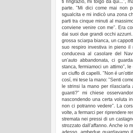
ti ringrazio, mi tolgo da qui...", 
parte. "Mi dici come mai non po
sgualcita e mi indicò una zona c
parti tra cinque minuti al massimo
conviene venire con me". Era con
dai suoi due grandi occhi azzurri
grossa sciarpa bianca, un cappott
suo respiro investiva in pieno il
conduceva al casolare del Navi
un'auto abbandonata, ci guard
stanca, fermiamoci un attimo", le
un ciuffo di capelli. "Non é un'ott
cosí, mi tese la mano: "Senti come b
le strinsi la mano per rilasciarla
guanti?" mi chiese osservandomi
nascondendo una certa voluta ind
non ci potranno vedere". La cors
volte, a fermarci per riprendere r
stremata nei pressi di un castagn
strozzato dall'affanno. Anche io mi
adesso, ambedue guardavamo il 